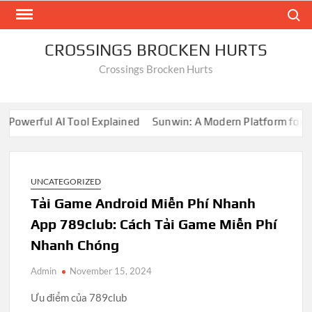
Skip
Search
to
content
CROSSINGS BROCKEN HURTS
Crossings Brocken Hurts
Powerful AI Tool Explained
Sunwin: A Modern Platform for On
e UK
How Online Gaming Drives Innovation
Online Gaming: Tr
Powerful AI Tool Explained
Sunwin: A Modern Platform for On
e UK
How Online Gaming Drives Innovation
UNCATEGORIZED
Online Gaming: Tr
Tải Game Android Miễn Phí Nhanh
App 789club: Cách Tải Game Miễn Phí
Nhanh Chóng
Admin
November 15, 2024
Ưu điểm của 789club